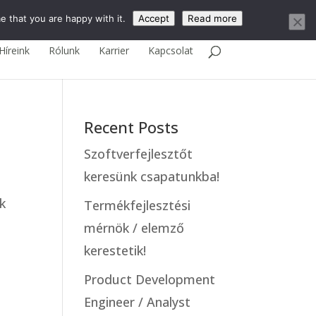
English
e that you are happy with it.
Accept
Read more
Híreink
Rólunk
Karrier
Kapcsolat
Recent Posts
Szoftverfejlesztőt
keresünk csapatunkba!
k
Termékfejlesztési
mérnök / elemző
kerestetik!
Product Development
Engineer / Analyst