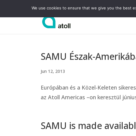
We use cookies to ensure that we give you the best exp
SAMU Észak-Amerikába
Jun 12, 2013
Európában és a Közel-Keleten sikere
az Atoll Americas –on keresztül júni
SAMU is made availab