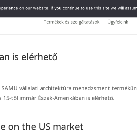
erience on our website. If you continue to use this site we will assum
Termékek és szolgáltatások
Ügyfeleink
n is elérhető
s SAMU vállalati architektúra menedzsment termékün
us 15-től immár Észak-Amerikában is elérhető.
le on the US market