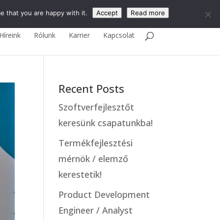
English
e that you are happy with it.
Accept
Read more
Híreink
Rólunk
Karrier
Kapcsolat
Recent Posts
Szoftverfejlesztőt
keresünk csapatunkba!
Termékfejlesztési
mérnök / elemző
kerestetik!
Product Development
Engineer / Analyst