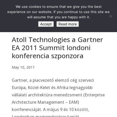
We use cookies to ensure that we give you the best
experience on our website. If you continue to use this site we
will assume that you are happy with it.
Accept
Read more
Atoll Technologies a Gartner
EA 2011 Summit londoni
konferencia szponzora
May 10, 2011
Gartner, a piacvezető elemző cég szervezi
Európa, Közel-Kelet és Afrika legnagyobb
vállalati architektúra menedzsment (Enterprise
Architecture Management – EAM)
konferenciáját. A május 9 és 10 között,
Londonban megrendezésre került