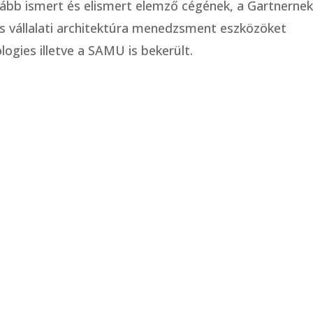
ább ismert és elismert elemző cégének, a Gartnernek
es vállalati architektúra menedzsment eszközöket
ogies illetve a SAMU is bekerült.