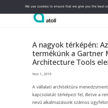
We use cookies to ensure that we give you the best exp
A nagyok térképén: A
termékünk a Gartner 
Architecture Tools e
Nov 1, 2010
A vállalati architektúra menedzsment
kapcsolatát térképezi fel, illetve a r
nevű alkalmazásunk számos ügyfelünk