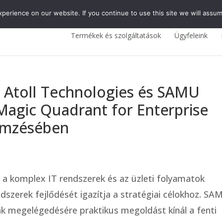
erience on our website. If you continue to use this site we will assum
Termékek és szolgáltatások
Ügyfeleink
z Atoll Technologies és SAMU
Magic Quadrant for Enterprise
lemzésében
 a komplex IT rendszerek és az üzleti folyamatok
endszerek fejlődését igazítja a stratégiai célokhoz. S
 megelégedésére praktikus megoldást kínál a fenti