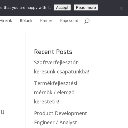
English
e that you are happy with it.
Accept
Read more
Híreink
Rólunk
Karrier
Kapcsolat
Recent Posts
Szoftverfejlesztőt
keresünk csapatunkba!
Termékfejlesztési
mérnök / elemző
kerestetik!
AMU
Product Development
Engineer / Analyst