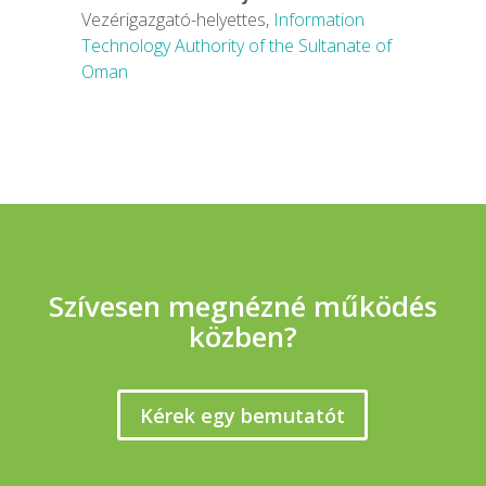
Vezérigazgató-helyettes
,
Information
Technology Authority of the Sultanate of
Oman
Szívesen megnézné működés
közben?
Kérek egy bemutatót