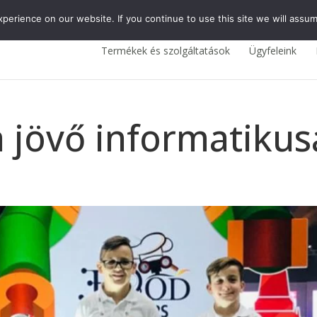
erience on our website. If you continue to use this site we will assum
Termékek és szolgáltatások
Ügyfeleink
 jövő informatikus