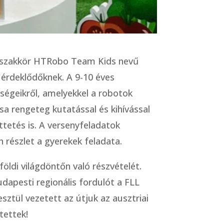
ó szakkör HTRobo Team Kids nevű
érdeklődőknek. A 9-10 éves
zségeikről, amelyekkel a robotok
a rengeteg kutatással és kihívással
etés is. A versenyfeladatok
n részlet a gyerekek feladata.
ldi világdöntőn való részvételét.
apesti regionális fordulót a FLL
ztül vezetett az útjuk az ausztriai
tettek!