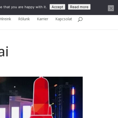
English
e that you are happy with it.
Accept
Read more
Híreink
Rólunk
Karrier
Kapcsolat
ai