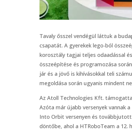
Tavaly ősszel vendégül láttuk a bu
csapatát. A gyerekek lego-ból össze
korosztály tagjai teljes odaadással 
összeépítése és programozása során t
jár és a jövő is kihívásokkal teli szá
megoldása során ugyanis mindent nekik
Az Atoll Technologies Kft. támogatta
Azóta már újabb versenyek vannak a 
Into Orbit versenyen és továbbjutott
döntőbe, ahol a HTRoboTeam a 12. hel