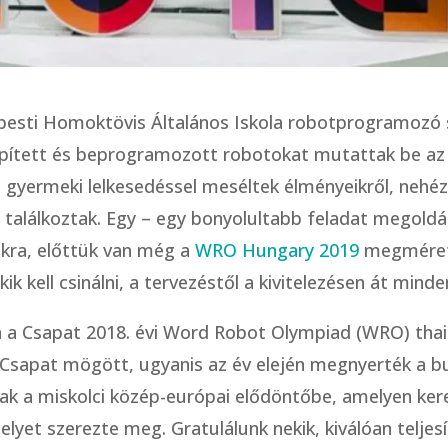
dapesti Homoktövis Általános Iskola robotprogramoz
épített és beprogramozott robotokat mutattak be az 
és gyermeki lelkesedéssel meséltek élményeikről, nehé
alálkoztak. Egy – egy bonyolultabb feladat megoldás
mukra, előttük van még a
WRO Hungary 2019
megmérett
 kell csinálni, a tervezéstől a kivitelezésen át minde
 a Csapat 2018. évi Word Robot Olympiad (WRO) thaifö
Csapat mögött, ugyanis az év elején megnyerték a bud
ak a miskolci közép-európai elődöntőbe, amelyen keres
yet szerezte meg. Gratulálunk nekik, kiválóan teljesí