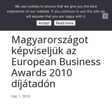
We use cookies to ensure that we give you the best
experience on our website. If you continue to use this site we
will assume that you are happy with it.
Accept
Read more
Magyarországot
képviseljük az
European Business
Awards 2010
díjátadón
Sep 1, 2010